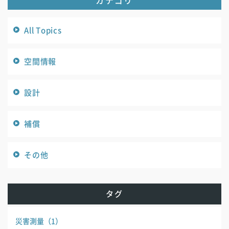
All Topics
空間情報
設計
補償
その他
タグ
災害測量
（1）