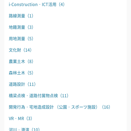
i-Construction・ICT活用
（4）
路線測量
（1）
地籍測量
（3）
用地測量
（5）
文化財
（14）
農業土木
（8）
森林土木
（5）
道路設計
（11）
橋梁点検・道路付属物点検
（11）
開発行為・宅地造成設計 （公園・スポーツ施設）
（16）
VR・MR
（3）
河川・港湾
（10）