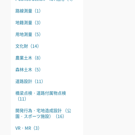
路線測量
（1）
地籍測量
（3）
用地測量
（5）
文化財
（14）
農業土木
（8）
森林土木
（5）
道路設計
（11）
橋梁点検・道路付属物点検
（11）
開発行為・宅地造成設計 （公
園・スポーツ施設）
（16）
VR・MR
（3）