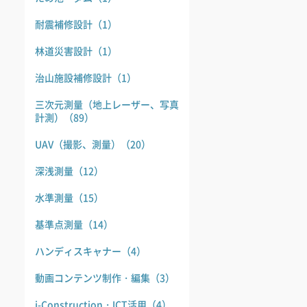
耐震補修設計
（1）
林道災害設計
（1）
治山施設補修設計
（1）
三次元測量（地上レーザー、写真
計測）
（89）
UAV（撮影、測量）
（20）
深浅測量
（12）
水準測量
（15）
基準点測量
（14）
ハンディスキャナー
（4）
動画コンテンツ制作・編集
（3）
i-Construction・ICT活用
（4）