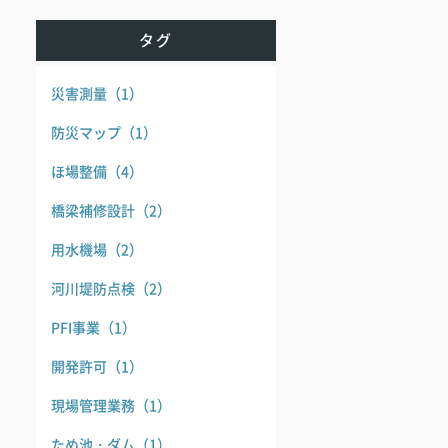
タグ
災害測量
（1）
防災マップ
（1）
ほ場整備
（4）
橋梁補修設計
（2）
用水機場
（2）
河川堤防点検
（2）
PFI事業
（1）
開発許可
（1）
現場管理業務
（1）
ため池・ダム
（1）