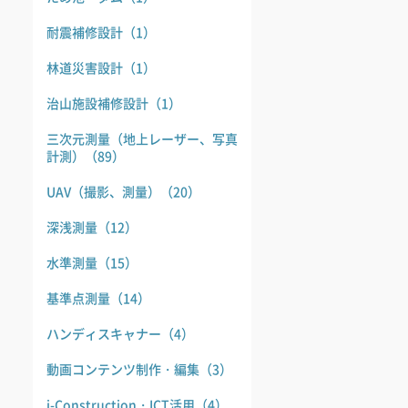
耐震補修設計
（1）
林道災害設計
（1）
治山施設補修設計
（1）
三次元測量（地上レーザー、写真
計測）
（89）
UAV（撮影、測量）
（20）
深浅測量
（12）
水準測量
（15）
基準点測量
（14）
ハンディスキャナー
（4）
動画コンテンツ制作・編集
（3）
i-Construction・ICT活用
（4）