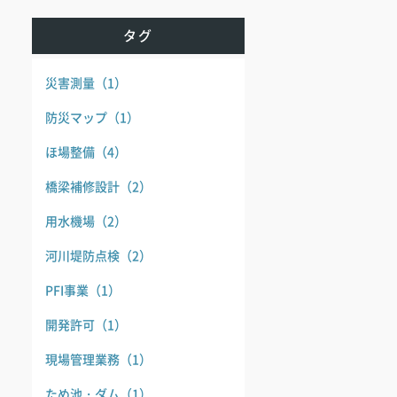
タグ
災害測量
（1）
防災マップ
（1）
ほ場整備
（4）
橋梁補修設計
（2）
用水機場
（2）
河川堤防点検
（2）
PFI事業
（1）
開発許可
（1）
現場管理業務
（1）
ため池・ダム
（1）