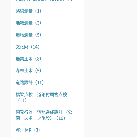
路線測量
（1）
地籍測量
（3）
用地測量
（5）
文化財
（14）
農業土木
（8）
森林土木
（5）
道路設計
（11）
橋梁点検・道路付属物点検
（11）
開発行為・宅地造成設計 （公
園・スポーツ施設）
（16）
VR・MR
（3）