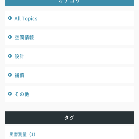
All Topics
空間情報
設計
補償
その他
タグ
災害測量
（1）