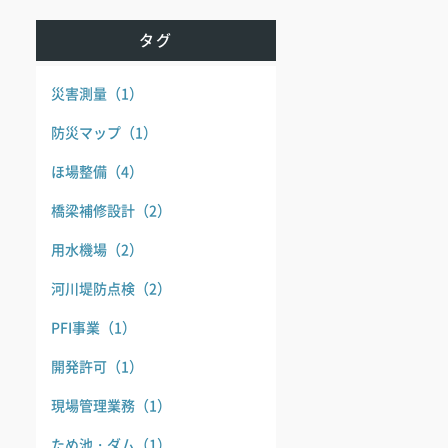
タグ
災害測量
（1）
防災マップ
（1）
ほ場整備
（4）
橋梁補修設計
（2）
用水機場
（2）
河川堤防点検
（2）
PFI事業
（1）
開発許可
（1）
現場管理業務
（1）
ため池・ダム
（1）