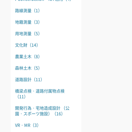
路線測量
（1）
地籍測量
（3）
用地測量
（5）
文化財
（14）
農業土木
（8）
森林土木
（5）
道路設計
（11）
橋梁点検・道路付属物点検
（11）
開発行為・宅地造成設計 （公
園・スポーツ施設）
（16）
VR・MR
（3）