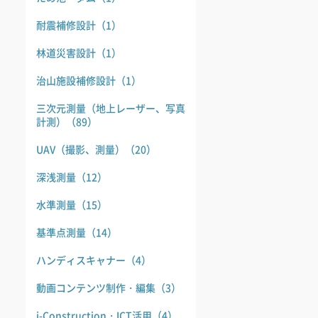
耐震補修設計
（1）
林道災害設計
（1）
治山施設補修設計
（1）
三次元測量（地上レーザー、写真
計測）
（89）
UAV（撮影、測量）
（20）
深浅測量
（12）
水準測量
（15）
基準点測量
（14）
ハンディスキャナー
（4）
動画コンテンツ制作・編集
（3）
i-Construction・ICT活用
（4）