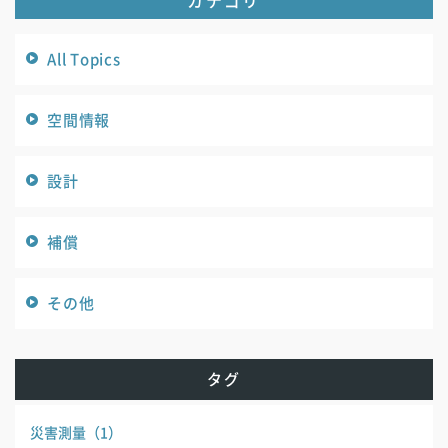
All Topics
空間情報
設計
補償
その他
タグ
災害測量
（1）