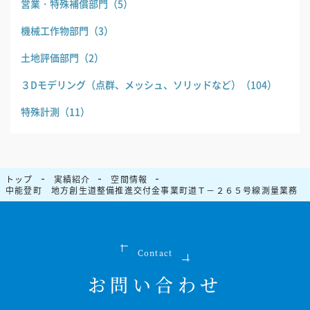
営業・特殊補償部門
（5）
機械工作物部門
（3）
土地評価部門
（2）
３Dモデリング（点群、メッシュ、ソリッドなど）
（104）
特殊計測
（11）
トップ
実績紹介
空間情報
中能登町 地方創生道整備推進交付金事業町道Ｔ－２６５号線測量業務
Contact
お問い合わせ