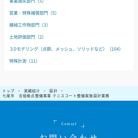
事業損失部門
（5）
営業・特殊補償部門
（5）
機械工作物部門
（3）
土地評価部門
（2）
３Dモデリング（点群、メッシュ、ソリッドなど）
（104）
特殊計測
（11）
トップ
実績紹介
設計
七尾市 合宿拠点整備事業 テニスコート整備実施設計業務
Contact
お問い合わせ