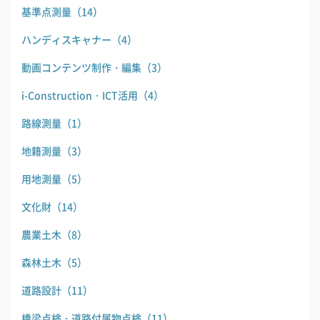
基準点測量
（14）
ハンディスキャナー
（4）
動画コンテンツ制作・編集
（3）
i-Construction・ICT活用
（4）
路線測量
（1）
地籍測量
（3）
用地測量
（5）
文化財
（14）
農業土木
（8）
森林土木
（5）
道路設計
（11）
橋梁点検・道路付属物点検
（11）