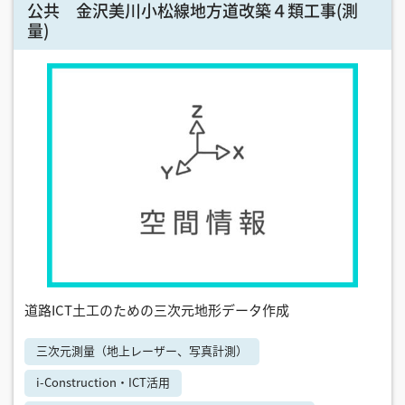
公共 金沢美川小松線地方道改築４類工事(測
量)
道路ICT土工のための三次元地形データ作成
三次元測量（地上レーザー、写真計測）
i-Construction・ICT活用