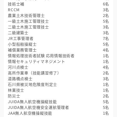
技術士補
6名
RCCM
3名
農業土木技術管理士
2名
一級土木施工管理技士
5名
二級土木施工管理技士
3名
二級建築士
3名
JR工事管理者
7名
小型船舶操縦士
5名
補償業務管理士
4名
情報処理技術者試験 応用情報技術者
1名
情報セキュリティマネジメント
1名
河川点検士
4名
高所作業車（技能講習修了）
2名
道路橋点検士
3名
石川県被災地危険度判定士
1名
林業技士
1名
防災士
2名
JUIDA無人航空機操縦技能
5名
JUIDA無人航空機安全運航管理者
5名
JAA無人航空機操縦技能
1名