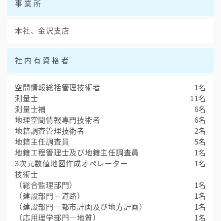
事業所
本社、金沢支店
社内有資格者
空間情報総括管理技術者
1名
測量士
11名
測量士補
6名
地理空間情報専門技術者
6名
地籍調査管理技術者
2名
地籍主任調査員
5名
地籍工程管理士及び地籍主任調査員
1名
3次元数値地図作成オペレーター
1名
技術士
（総合監理部門）
1名
（建設部門－道路）
1名
（建設部門－都市計画及び地方計画）
1名
（応用理学部門―地質）
1名